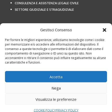
CONSULENZA E ASSISTENZA LEGALE CIVILE
SETTORE GIUDIZIALE E STRAGIUDIZIALE
COLLEGAMENTI ESTERNI
Gestisci Consenso
Per fornire le migliori esperienze, utilizziamo tecnologie come i cookie
per memorizzare e/o accedere alle informazioni del dispositivo. Il
consenso a queste tecnologie ci permetterà di elaborare dati come il
comportamento di navigazione o ID unici su questo sito. Non
acconsentire o ritirare il consenso può influire negativamente su alcune
caratteristiche e funzioni.
Privacy Policy
|
Termini e
utilizzo
|
Cookies
|
Studio Legale Avv
Accetta
Calvetto – P.IVA: 12798460155
Studio Legale Avv Calvetto – P.IVA: 12798460155 è responsabile per i
Nega
servizi offerti, i testi e le foto presente sul sito web, il trattamento dei
Visualizza le preferenze
dati e la privacy e cookie policy di questo sito web
Progettazione e realizzazione sito web
STUDIO FO
À
– All rights
COOKIE POLICY
PRIVACY POLICY
reserved © 2024