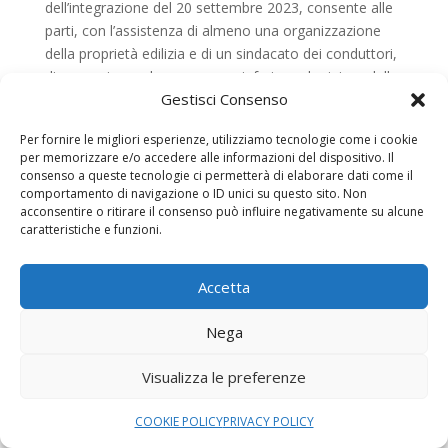
dell’integrazione del 20 settembre 2023, consente alle
parti, con l’assistenza di almeno una organizzazione
della proprietà edilizia e di un sindacato dei conduttori,
di convenire anche un canone inferiore al minimo della
Gestisci Consenso
zona di riferimento.
Solo dopo aver completato i passaggi sopra indicati è
Per fornire le migliori esperienze, utilizziamo tecnologie come i cookie
per memorizzare e/o accedere alle informazioni del dispositivo. Il
possibile determinare il canone effettivo.
consenso a queste tecnologie ci permetterà di elaborare dati come il
comportamento di navigazione o ID unici su questo sito. Non
Tale canone deve collocarsi entro il minimo e il
acconsentire o ritirare il consenso può influire negativamente su alcune
massimo risultanti dalla tabella applicabile, salvo le
caratteristiche e funzioni.
particolarità previste dall’accordo prescelto e ferma la
necessità che il contratto e l’attestazione richiamino
Accetta
esattamente l’accordo cui il calcolo si riferisce.
6.8 Aggiornamento ISTAT e attestazione
Nega
Entrambi gli accordi prevedono che il canone possa
Visualizza le preferenze
essere aggiornato annualmente nella misura massima
del 75% della variazione dell’indice ISTAT, mentre in
COOKIE POLICY
PRIVACY POLICY
caso di opzione per la cedolare secca l’aggiornamento