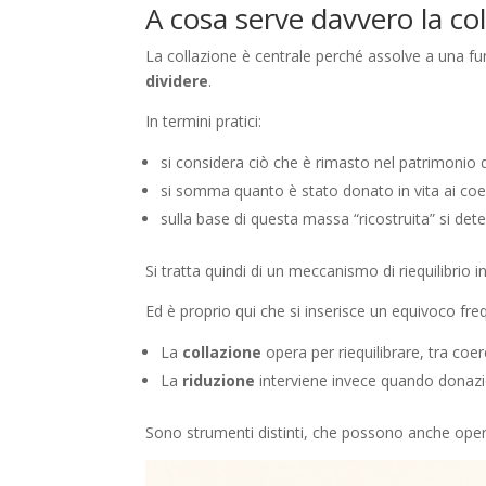
A cosa serve davvero la co
La collazione è centrale perché assolve a una f
dividere
.
In termini pratici:
si considera ciò che è rimasto nel patrimonio de
si somma quanto è stato donato in vita ai coer
sulla base di questa massa “ricostruita” si det
Si tratta quindi di un meccanismo di riequilibrio i
Ed è proprio qui che si inserisce un equivoco fr
La
collazione
opera per riequilibrare, tra coer
La
riduzione
interviene invece quando donazion
Sono strumenti distinti, che possono anche op