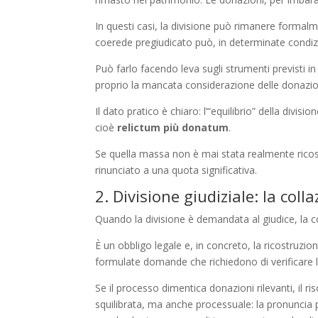
In questi casi, la divisione può rimanere formalmen
coerede pregiudicato può, in determinate condizion
Può farlo facendo leva sugli strumenti previsti i
proprio la mancata considerazione delle donazio
Il dato pratico è chiaro: l’“equilibrio” della divis
cioè
relictum più donatum
.
Se quella massa non è mai stata realmente ricostr
rinunciato a una quota significativa.
2. Divisione giudiziale: la coll
Quando la divisione è demandata al giudice, la 
È un obbligo legale e, in concreto, la ricostruzi
formulate domande che richiedono di verificare l
Se il processo dimentica donazioni rilevanti, il 
squilibrata, ma anche processuale: la pronuncia