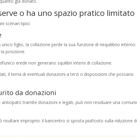
quanto già donato.
erve o ha uno spazio pratico limitato
i scenari tipici.
e
nico figlio, la collazione perde la sua funzione di riequilibrio interno:
 la posizione.
ell’unico erede non generano squilibri interni di collazione.
lati, il tema di eventuali donazioni a terzi o disposizioni che possano
aurito da donazioni
e anticipato tramite donazioni e legati, può non residuare una comun
 risultare improprio: il baricentro si sposta piuttosto sulla riduzione d