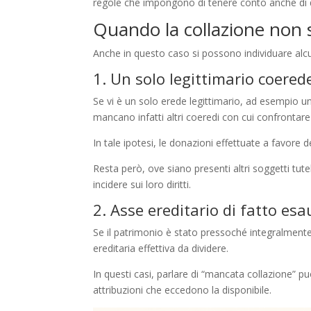
regole che impongono di tenere conto anche di 
Quando la collazione non s
Anche in questo caso si possono individuare alcun
1. Un solo legittimario coered
Se vi è un solo erede legittimario, ad esempio un u
mancano infatti altri coeredi con cui confrontare
In tale ipotesi, le donazioni effettuate a favore d
Resta però, ove siano presenti altri soggetti tute
incidere sui loro diritti.
2. Asse ereditario di fatto es
Se il patrimonio è stato pressoché integralment
ereditaria effettiva da dividere.
In questi casi, parlare di “mancata collazione” può
attribuzioni che eccedono la disponibile.