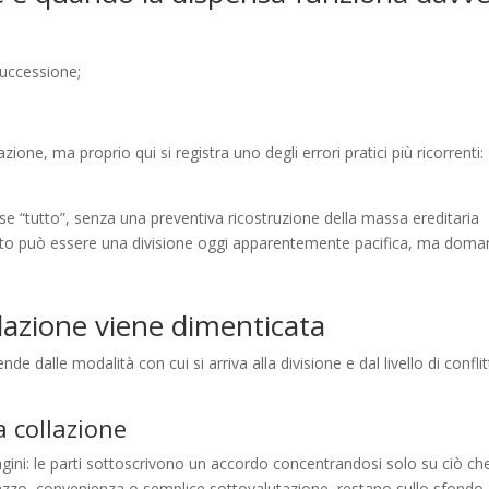
 successione;
ione, ma proprio qui si registra uno degli errori pratici più ricorrenti:
se “tutto”, senza una preventiva ricostruzione della massa ereditaria
ato può essere una divisione oggi apparentemente pacifica, ma doma
lazione viene dimenticata
e dalle modalità con cui si arriva alla divisione e dal livello di confli
a collazione
gini: le parti sottoscrivono un accordo concentrandosi solo su ciò ch
azzo, convenienza o semplice sottovalutazione, restano sullo sfondo.