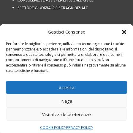
CONSULENZA E ASSISTENZA LEGALE CIVILE
SETTORE GIUDIZIALE E STRAGIUDIZIALE
COLLEGAMENTI ESTERNI
Gestisci Consenso
Per fornire le migliori esperienze, utilizziamo tecnologie come i cookie
per memorizzare e/o accedere alle informazioni del dispositivo. Il
consenso a queste tecnologie ci permetterà di elaborare dati come il
comportamento di navigazione o ID unici su questo sito. Non
acconsentire o ritirare il consenso può influire negativamente su alcune
caratteristiche e funzioni.
Privacy Policy
|
Termini e
utilizzo
|
Cookies
|
Studio Legale Avv
Accetta
Calvetto – P.IVA: 12798460155
Studio Legale Avv Calvetto – P.IVA: 12798460155 è responsabile per i
Nega
servizi offerti, i testi e le foto presente sul sito web, il trattamento dei
Visualizza le preferenze
dati e la privacy e cookie policy di questo sito web
Progettazione e realizzazione sito web
STUDIO FO
À
– All rights
COOKIE POLICY
PRIVACY POLICY
reserved © 2024