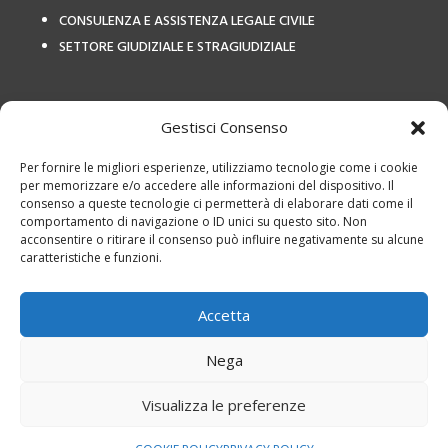
CONSULENZA E ASSISTENZA LEGALE CIVILE
SETTORE GIUDIZIALE E STRAGIUDIZIALE
COLLEGAMENTI ESTERNI
Gestisci Consenso
Per fornire le migliori esperienze, utilizziamo tecnologie come i cookie
per memorizzare e/o accedere alle informazioni del dispositivo. Il
consenso a queste tecnologie ci permetterà di elaborare dati come il
comportamento di navigazione o ID unici su questo sito. Non
acconsentire o ritirare il consenso può influire negativamente su alcune
caratteristiche e funzioni.
Privacy Policy
|
Termini e
utilizzo
|
Cookies
|
Studio Legale Avv
Accetta
Calvetto – P.IVA: 12798460155
Studio Legale Avv Calvetto – P.IVA: 12798460155 è responsabile per i
Nega
servizi offerti, i testi e le foto presente sul sito web, il trattamento dei
Visualizza le preferenze
dati e la privacy e cookie policy di questo sito web
Progettazione e realizzazione sito web
STUDIO FO
À
– All rights