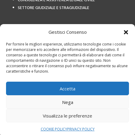
CONSULENZA E ASSISTENZA LEGALE CIVILE
SETTORE GIUDIZIALE E STRAGIUDIZIALE
COLLEGAMENTI ESTERNI
Gestisci Consenso
Per fornire le migliori esperienze, utilizziamo tecnologie come i cookie
per memorizzare e/o accedere alle informazioni del dispositivo. Il
consenso a queste tecnologie ci permetterà di elaborare dati come il
comportamento di navigazione o ID unici su questo sito. Non
acconsentire o ritirare il consenso può influire negativamente su alcune
caratteristiche e funzioni.
Privacy Policy
|
Termini e
utilizzo
|
Cookies
|
Studio Legale Avv
Accetta
Calvetto – P.IVA: 12798460155
Studio Legale Avv Calvetto – P.IVA: 12798460155 è responsabile per i
Nega
servizi offerti, i testi e le foto presente sul sito web, il trattamento dei
Visualizza le preferenze
dati e la privacy e cookie policy di questo sito web
Progettazione e realizzazione sito web
STUDIO FO
À
– All rights
reserved © 2024
COOKIE POLICY
PRIVACY POLICY