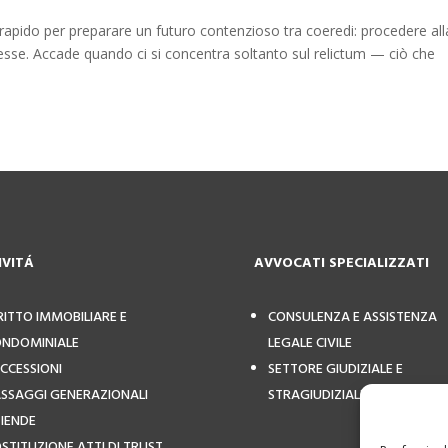
rapido per preparare un futuro contenzioso tra coeredi: procedere all
tesse. Accade quando ci si concentra soltanto sul relictum — ciò che
IVIT
Á
AVVOCATI SPECIALIZZATI
RITTO IMMOBILIARE E
CONSULENZA E ASSISTENZA
NDOMINIALE
LEGALE CIVILE
CCESSIONI
SETTORE GIUDIZIALE E
SSAGGI GENERAZIONALI
STRAGIUDIZIALE
IENDE
STITUZIONE ATTI DI TRUST