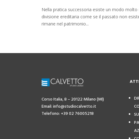
Nella pratica successoria esiste un modo molto 
divisione ereditaria come se il passato non esis
rimane nel patrimonio...
ATT
DI
Corso Italia, 8 – 20122 Milano (MI)
Email: info@studiocalvetto.it
CO
Telefono: +39 02 76005218
SU
PA
AZ
CO