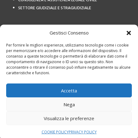
CONSULENZA E ASSISTENZA LEGALE CIVILE
SETTORE GIUDIZIALE E STRAGIUDIZIALE
COLLEGAMENTI ESTERNI
Gestisci Consenso
Per fornire le migliori esperienze, utilizziamo tecnologie come i cookie
per memorizzare e/o accedere alle informazioni del dispositivo. Il
consenso a queste tecnologie ci permetterà di elaborare dati come il
comportamento di navigazione o ID unici su questo sito. Non
acconsentire o ritirare il consenso può influire negativamente su alcune
caratteristiche e funzioni.
Privacy Policy
|
Termini e
utilizzo
|
Cookies
|
Studio Legale Avv
Accetta
Calvetto – P.IVA: 12798460155
Studio Legale Avv Calvetto – P.IVA: 12798460155 è responsabile per i
Nega
servizi offerti, i testi e le foto presente sul sito web, il trattamento dei
Visualizza le preferenze
dati e la privacy e cookie policy di questo sito web
Progettazione e realizzazione sito web
STUDIO FO
À
– All rights
reserved © 2024
COOKIE POLICY
PRIVACY POLICY