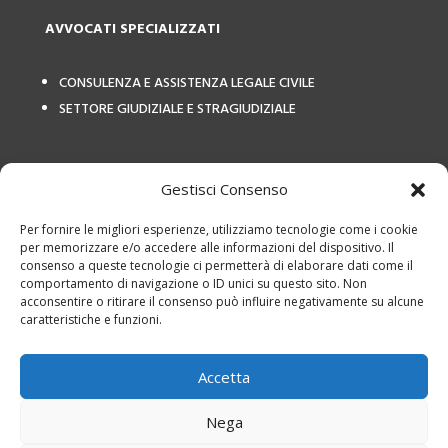
AVVOCATI SPECIALIZZATI
CONSULENZA E ASSISTENZA LEGALE CIVILE
SETTORE GIUDIZIALE E STRAGIUDIZIALE
COLLEGAMENTI ESTERNI
Gestisci Consenso
Per fornire le migliori esperienze, utilizziamo tecnologie come i cookie
per memorizzare e/o accedere alle informazioni del dispositivo. Il
consenso a queste tecnologie ci permetterà di elaborare dati come il
comportamento di navigazione o ID unici su questo sito. Non
acconsentire o ritirare il consenso può influire negativamente su alcune
caratteristiche e funzioni.
Privacy Policy
|
Termini e
utilizzo
|
Cookies
|
Studio Legale Avv
Accetta
Calvetto – P.IVA: 12798460155
Studio Legale Avv Calvetto – P.IVA: 12798460155 è responsabile per i
Nega
servizi offerti, i testi e le foto presente sul sito web, il trattamento dei