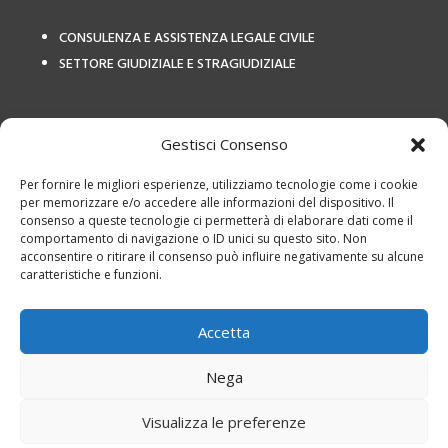
CONSULENZA E ASSISTENZA LEGALE CIVILE
SETTORE GIUDIZIALE E STRAGIUDIZIALE
COLLEGAMENTI ESTERNI
Gestisci Consenso
Per fornire le migliori esperienze, utilizziamo tecnologie come i cookie
per memorizzare e/o accedere alle informazioni del dispositivo. Il
consenso a queste tecnologie ci permetterà di elaborare dati come il
comportamento di navigazione o ID unici su questo sito. Non
acconsentire o ritirare il consenso può influire negativamente su alcune
caratteristiche e funzioni.
Privacy Policy
|
Termini e
utilizzo
|
Cookies
|
Studio Legale Avv
Accetta
Calvetto – P.IVA: 12798460155
Studio Legale Avv Calvetto – P.IVA: 12798460155 è responsabile per i
Nega
servizi offerti, i testi e le foto presente sul sito web, il trattamento dei
Visualizza le preferenze
dati e la privacy e cookie policy di questo sito web
Progettazione e realizzazione sito web
STUDIO FO
À
– All rights